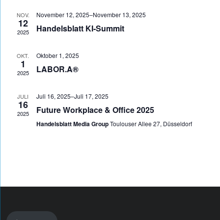
Na
und
November 12, 2025
–
November 13, 2025
NOV.
12
Ansich
Handelsblatt KI-Summit
2025
Naviga
Oktober 1, 2025
OKT.
1
LABOR.A®
2025
Juli 16, 2025
–
Juli 17, 2025
JULI
16
Future Workplace & Office 2025
2025
Handelsblatt Media Group
Toulouser Allee 27, Düsseldorf