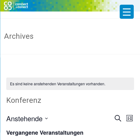
Skip
to
CoCo
content
Website
Archives
Connect
&
Collect:
KI-
gestützte
Cloud
für
Es sind keine anstehenden Veranstaltungen vorhanden.
die
interdisziplinäre
vernetzte
Konferenz
Forschung
und
Innovation
Anstehende
Verans
Ve
Suche
Liste
für
Datum
die
An
Suche
Vergangene Veranstaltungen
Zukunftsarbeit
wählen.