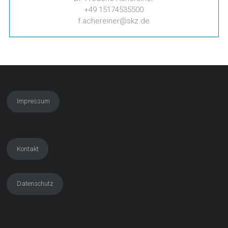
+49 15174535500
f.achereiner@skz.de
Impressum
Kontakt
Datenschutz