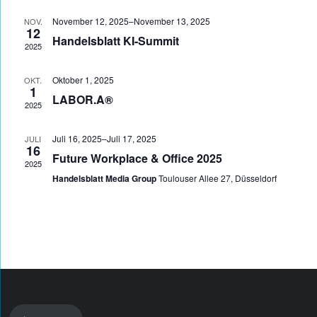
Na
und
November 12, 2025
–
November 13, 2025
NOV.
12
Ansich
Handelsblatt KI-Summit
2025
Naviga
Oktober 1, 2025
OKT.
1
LABOR.A®
2025
Juli 16, 2025
–
Juli 17, 2025
JULI
16
Future Workplace & Office 2025
2025
Handelsblatt Media Group
Toulouser Allee 27, Düsseldorf