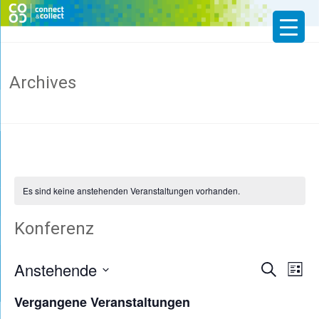
Skip
to
CoCo
content
Website
Archives
Connect
&
Collect:
KI-
gestützte
Cloud
für
Es sind keine anstehenden Veranstaltungen vorhanden.
die
interdisziplinäre
vernetzte
Konferenz
Forschung
und
Innovation
Anstehende
Verans
Ve
Suche
Liste
für
Datum
die
An
Suche
Vergangene Veranstaltungen
Zukunftsarbeit
wählen.